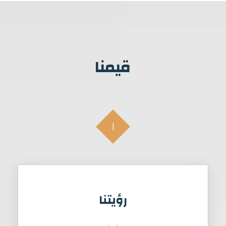
قيمنا
١
رؤيتنا