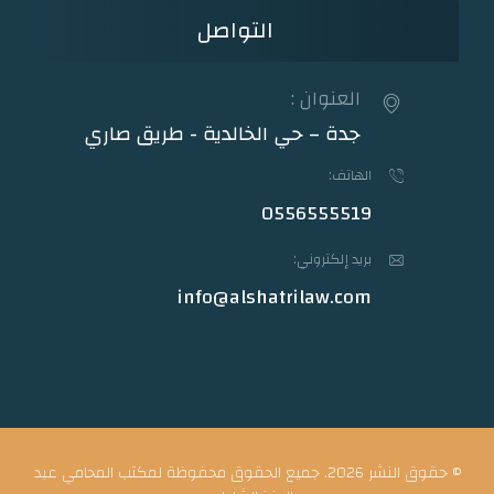
التواصل
العنوان :
جدة – حي الخالدية - طريق صاري
الهاتف:
0556555519
بريد إلكتروني:
info@alshatrilaw.com
© حقوق النشر 2026. جميع الحقوق محفوظة لمكتب المحامي عبد