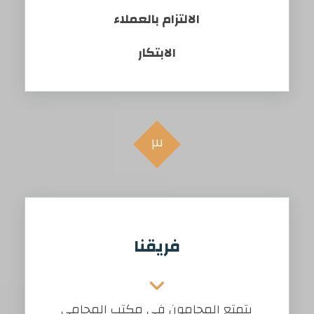
الالتزام بالعملاء
الابتكار
٣
فريقنا
يتمتع المحامون في مكتب المحامي