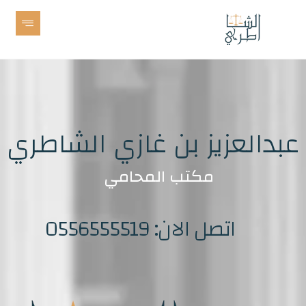
عبدالعزيز بن غازي الشاطري
مكتب المحامي
اتصل الان: 0556555519