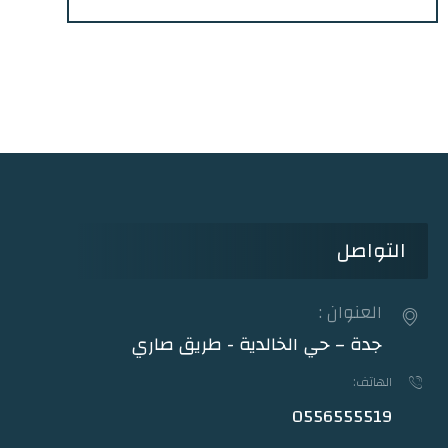
التواصل
العنوان :
جدة – حي الخالدية - طريق صاري
الهاتف:
0556555519