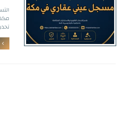
التس
مكة،
تحدي