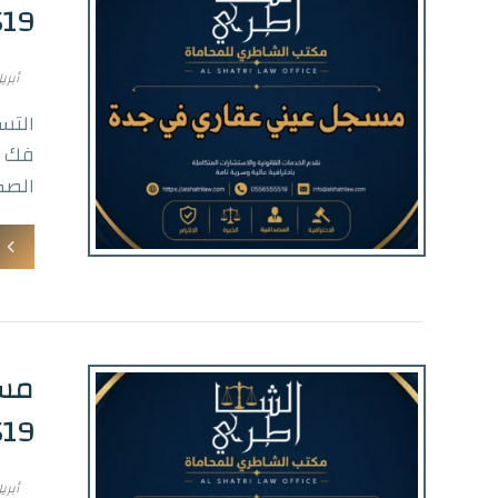
6555519
أبريل 27, 
التس
فك ا
الصكو
مسج
6555519
أبريل 27, 