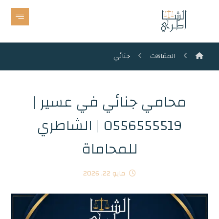
المقالات
جنائي
محامي جنائي في عسير |
0556555519 | الشاطري
للمحاماة
مايو 22, 2026