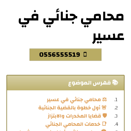
محامي جنائي في
عسير
0556555519
📚 فهرس الموضوع
⚖️ محامي جنائي في عسير
🚨 أول خطوة بالقضية الجنائية
🛡️ قضايا المخدرات والابتزاز
📑 خدمات المحامي الجنائي