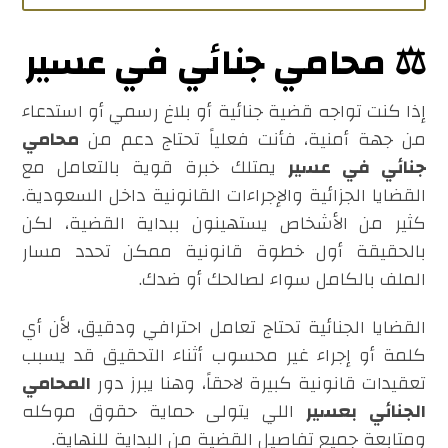
⚖️ محامي جنائي في عسير
إذا كنت تواجه قضية جنائية أو بلاغ رسمي أو استدعاء
من جهة أمنية، فأنت فعلياً تحتاج دعم من
محامي
جنائي في عسير
يمتلك خبرة قوية بالتعامل مع
القضايا الجزائية والإجراءات القانونية داخل السعودية.
كثير من الأشخاص يستهينون ببداية القضية، لكن
بالحقيقة أول خطوة قانونية ممكن تحدد مسار
الملف بالكامل سواء لصالحك أو ضدك.
القضايا الجنائية تحتاج تعامل احترافي ودقيق، لأن أي
كلمة أو إجراء غير محسوب أثناء التحقيق قد يسبب
تعقيدات قانونية كبيرة لاحقاً، وهنا يبرز دور
المحامي
الجنائي بعسير
اللي يتولى حماية حقوق موكله
ومتابعة جميع تفاصيل القضية من البداية للنهاية.