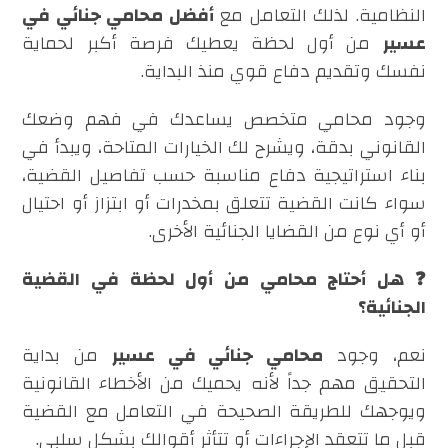
النظامية. لذلك التعامل مع
أفضل محامي جنائي في
عسير
من أول لحظة يعطيك فرصة أكبر لحماية
نفسك وتقديم دفاع قوي منذ البداية.
وجود محامي متخصص يساعدك في فهم وضعك
القانوني بدقة، ويشرح لك الخيارات المتاحة، ويبدأ في
بناء استراتيجية دفاع مناسبة حسب تفاصيل القضية،
سواء كانت القضية تتعلق بمخدرات أو ابتزاز أو احتيال
أو أي نوع من القضايا الجنائية الأخرى.
❓ هل أحتاج محامي من أول لحظة في القضية
الجنائية؟
نعم، وجود
محامي جنائي في عسير
من بداية
التحقيق مهم جداً لأنه يحميك من الأخطاء القانونية
ويوجهك للطريقة الصحيحة في التعامل مع القضية
قبل ما تتعقد الإجراءات أو تتأثر أقوالك بشكل سلبي.