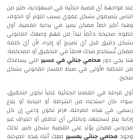
عند مواجهة أي قضية جنائية في السعودية، كثير من
الناس يتصرفون بشكل عفوي بسبب التوتر أو الخوف،
وهذا أكبر خطأ ممكن يصير في بداية القضية. أول
خطوة صحيحة دائماً تبدأ من فهم وضعك القانوني
بشكل دقيق قبل أي تصريح أو إجراء، لأن أي كلمة
ممكن تُستخدم ضدك لاحقاً في التحقيق أو المحكمة.
هنا يجي دور
محامي جنائي في عسير
اللي يساعدك
من اللحظة الأولى في ضبط المسار القانوني بشكل
صحيح.
أول مرحلة في القضايا الجنائية غالباً تكون التحقيق،
سواء كان استدعاء من الشرطة أو النيابة أو بلاغ
رسمي. في هذه المرحلة، لازم تكون واعي إن كل
إجابة يتم تسجيلها، وبالتالي أي تناقض أو اعتراف غير
مدروس ممكن يؤثر على القضية بشكل كبير. لذلك
وجود
محامي جنائي بعسير
معك أثناء هذه المرحلة