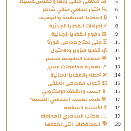
🏛️ محامي جنائي بأبها وخميس مشيط
🔍 اختيار محامي جنائي شاطر
🔒 القضايا الحساسة والتوقيف
⚡ إجراءات القضايا الجنائية
📖 دفوع القضايا الجنائية
⏳ متى تحتاج محامي فوراً؟
💰 قضايا التزوير والاحتيال
🌟 خدماتنا القانونية بعسير
📍 تغطية محافظات عسير
❌ أخطاء بالقضايا الجنائية
💵 أتعاب المحامي الجنائي
📱 السب والقذف الإلكتروني
🎯 كيف يكسب المحامي القضية؟
❓ الأسئلة الشائعة
👨‍⚖️ مكتب الشاطري للمحاماة
🌍 المحافظات التي نخدمها