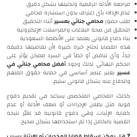
مراجعة الأدلة الرقمية وتحليلها بشكل دقيق
عدم الإدلاء بأي اعتراف بدون استشارة محامي
طلب حضور
محامي جنائي بعسير
أثناء التحقيق
التحقق من صحة البلاغات والمراسلات الإلكترونية
بناء دفاع قانوني يعتمد على الأنظمة السعودية
هذه القضايا تحتاج خبرة كبيرة لأن تفاصيلها دقيقة
جداً، وأي تناقض أو خطأ في السرد ممكن يؤثر على
الحكم النهائي. لذلك وجود
أفضل محامي جنائي في
عسير
يعتبر عنصر أساسي في حماية حقوق المتهم
والدفاع عنه بشكل قانوني سليم.
كذلك، المحامي المتخصص يساعد في تقديم دفوع
قوية مثل بطلان الإجراءات أو ضعف الأدلة أو عدم
كفاية الإثبات، وهي دفوع قانونية قد تغيّر نتيجة
القضية بالكامل إذا تم استخدامها بشكل صحيح.
❓ هل يمكن إسقاط قضايا المخدرات أو الابتزاز بسبب