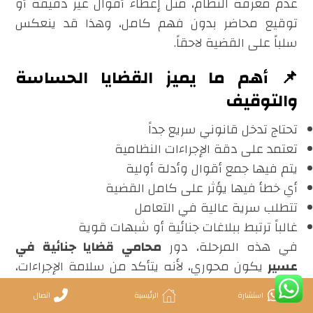
عدم معرفة النظام، مثل إعطاء أقوال غير دقيقة أو
توقيع محاضر بدون فهم كامل، وهذا قد ينعكس
سلباً على القضية لاحقاً.
📌 أهم ما يميز القضايا الحساسة
والتوقيف
تحتاج تدخل قانوني سريع جداً
تعتمد على دقة الإجراءات النظامية
يتم فيها جمع أقوال وأدلة أولية
أي خطأ فيها يؤثر على كامل القضية
تتطلب سرية عالية في التعامل
غالباً ترتبط ببلاغات جنائية أو شبهات قوية
في هذه المرحلة، دور
محامي قضايا جنائية في
عسير
يكون محوري، لأنه يتأكد من سلامة الإجراءات،
ويتابع وضع الموقوف، ويضمن عدم وجود أي
استشارة
الرئيسية
اتصال
تجاوزات نظامية أثناء التحقيق أو التوقيف.